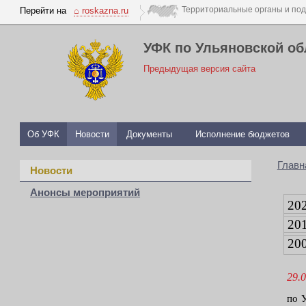
Перейти на
⌂ roskazna.ru
УФК по Ульяновской об
Предыдущая версия сайта
Об УФК
Новости
Документы
Исполнение бюджетов
Главн
Новости
Анонсы мероприятий
20
20
20
29.0
по 