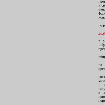
про
и с
Фед
фед
исп
по 
26.0
в р
«Пр
пре
общ
по 
орг
сос
мер
и о
инт
в о
при
нор