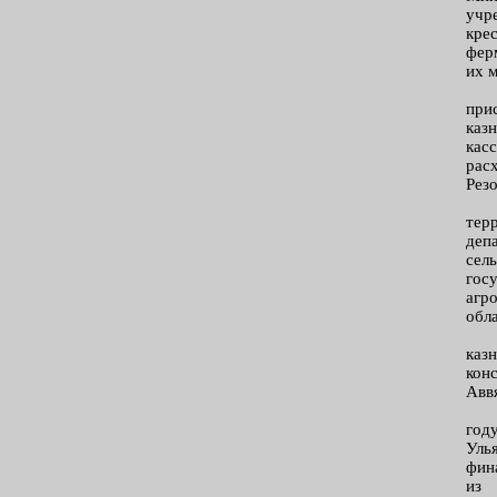
учр
кре
фер
их 
при
каз
кас
рас
Рез
тер
деп
сел
гос
агр
обл
каз
кон
Авв
год
Уль
фин
из 