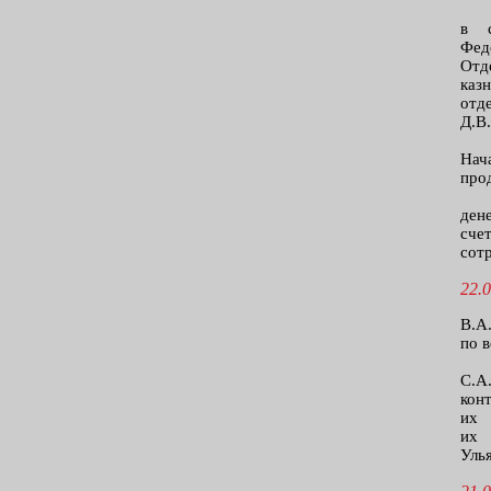
в с
Фед
Отд
каз
отд
Д.В
Нач
про
ден
сче
сот
22.0
В.А
по 
С.А
кон
их 
их 
Уль