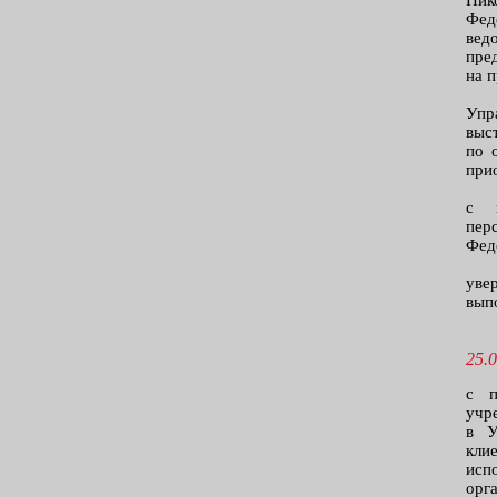
Ник
Фед
вед
пре
на 
Упр
выс
по 
при
с в
пер
Фед
уве
вып
25.0
с п
учр
в У
кли
исп
орг