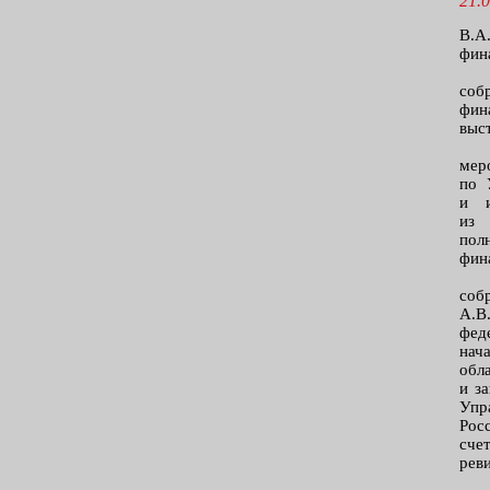
21.0
В.А
фин
соб
фин
выс
мер
по 
и и
из 
пол
фин
соб
А.В
фед
нач
обл
и з
Упр
Рос
сче
рев