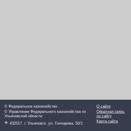
© Федеральное казначейство
О сайте
© Управление Федерального казначейства по
Обратная связь
Ульяновской области
по сайту
⌖
Карта сайта
432017, г. Ульяновск, ул. Гончарова, 50/1