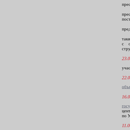
пре
пре
пос
пре
так
с о
стр
23.0
уча
22.0
объ
16.0
гос
цен
по 
11.0