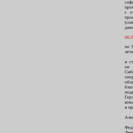
соф
про
с о
про
(со
дан
06.0
по 
лет
и с
он 
Сиб
опо
обл
бла
под
Гер
ком
и п
Але
Фед
Лен