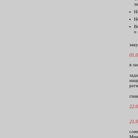
з
Н
Н
В
о
заку
01.0
в з
зад
нац
рег
гла
22.0
21.0
сов
Мин