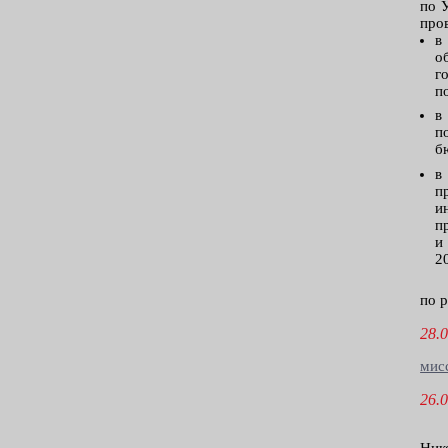
по 
про
в
о
г
п
в
п
б
в
п
и
п
и
2
по 
28.0
мис
26.0