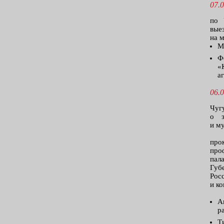
07.0
по 
вые
на 
М
Ф
«
а
06.0
Чуг
о з
и м
про
про
пал
Губ
Рос
и к
А
р
Т