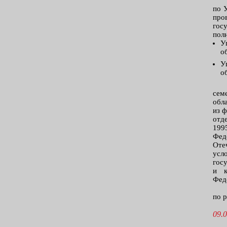
по 
про
гос
пол
У
о
У
о
сем
обл
из 
отд
199
Фед
Оте
усл
гос
и к
Фед
по 
09.0