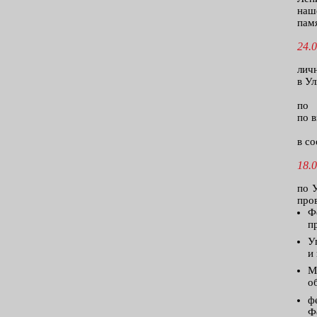
наш
пам
24.0
лич
в Ул
по 
по 
в с
18.0
по 
про
Ф
п
У
и
М
о
ф
Ф