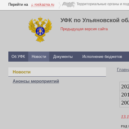
Перейти на
⌂ roskazna.ru
УФК по Ульяновской об
Предыдущая версия сайта
Об УФК
Новости
Документы
Исполнение бюджетов
Главн
Новости
Анонсы мероприятий
20
20
20
13.1
год 