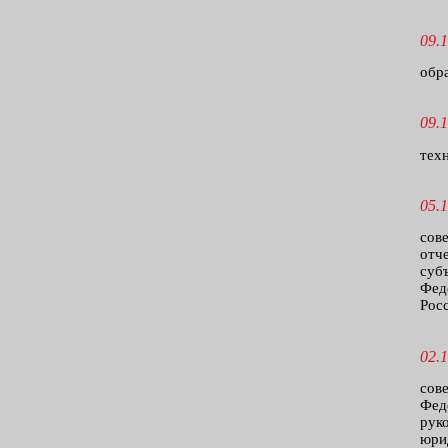
09.1
обр
09.1
тех
05.1
сов
отч
суб
Фед
Рос
02.1
сов
Фед
рук
юри