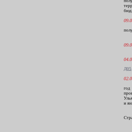
по
тер
бюд
09.0
пол
09.0
04.0
Д05
02.0
год
про
Уль
и ян
Стр