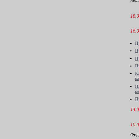
июл
18.0
16.0
П
П
П
П
К
к
П
к
П
14.0
10.0
Фед